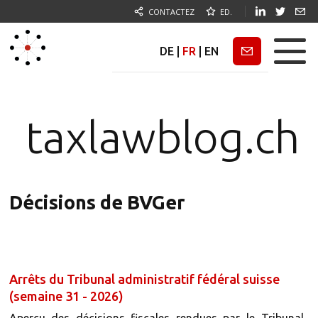
CONTACTEZ
ED.
DE
|
FR
|
EN
Newsletter
taxlawblog.ch
Décisions de BVGer
Arrêts du Tribunal administratif fédéral suisse
(semaine 31 - 2026)