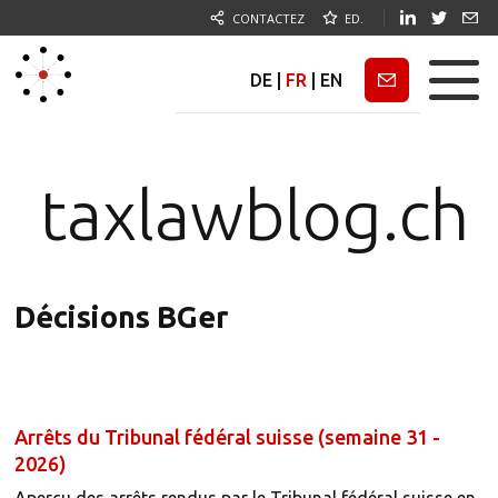
CONTACTEZ
ED.
DE
|
FR
|
EN
Newsletter
taxlawblog.ch
Décisions BGer
Arrêts du Tribunal fédéral suisse (semaine 31 -
2026)