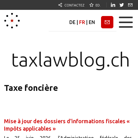
CONTACTEZ
ED.
DE
|
FR
|
EN
Newsletter
taxlawblog.ch
Taxe foncière
Mise à jour des dossiers d'informations fiscales «
Impôts applicables »