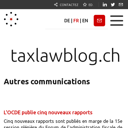
CONTACTEZ
ED.
DE
|
FR
|
EN
Newsletter
taxlawblog.ch
Autres communications
L'OCDE publie cinq nouveaux rapports
Cinq nouveaux rapports sont publiés en marge de la 15e
session plénière du Forum de l'administration fiscale de