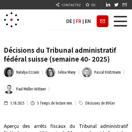
CONTACTEZ
ED.
DE
|
FR
|
EN
Newsletter
Décisions du Tribunal administratif
fédéral suisse (semaine 40- 2025)
Natalya Ezzaini
Selina Many
Pascal Krützmann
Paul Müller-Wittwer
5.10.2025
5
Temps de lecture min.
Décisions de BVGer
Aperçu des arrêts fiscaux du Tribunal administratif