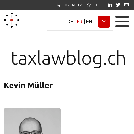
CONTACTEZ
ED.
DE
|
FR
|
EN
Newsletter
taxlawblog.ch
Kevin Müller