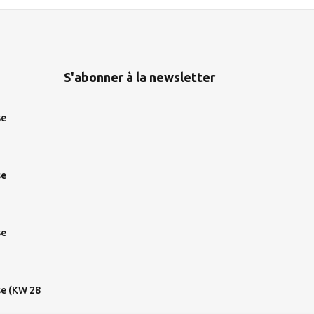
S'abonner à la newsletter
se
se
se
se (KW 28