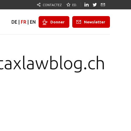
CONTACTEZ
ED.
DE
|
FR
|
EN
Donner
Newsletter
taxlawblog.ch