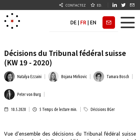
CONTACTEZ
ED.
DE
|
FR
|
EN
Newsletter
Décisions du Tribunal fédéral suisse
(KW 19 - 2020)
Natalya Ezzaini
Bojana Mirkovic
Tamara Bosch
Peter von Burg
10.5.2020
5
Temps de lecture min.
Décisions BGer
Vue d'ensemble des décisions du Tribunal fédéral suisse