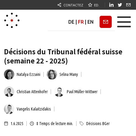
CONTACTEZ
ED.
DE
|
FR
|
EN
Newsletter
Décisions du Tribunal fédéral suisse
(semaine 22 - 2025)
Natalya Ezzaini
Selina Many
Christian Attenhofer
Paul Müller-Wittwer
Vangelis Kalaitzidakis
1.6.2025
8
Temps de lecture min.
Décisions BGer