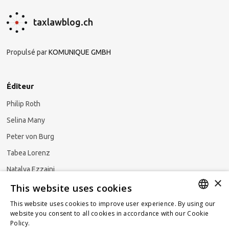
taxlawblog.ch
Propulsé par
KOMUNIQUE GMBH
Éditeur
Philip Roth
Selina Many
Peter von Burg
Tabea Lorenz
Natalya Ezzaini
×
This website uses cookies
This website uses cookies to improve user experience. By using our
GERMAN
website you consent to all cookies in accordance with our Cookie
S'abonner à la newsletter
Policy.
Read more