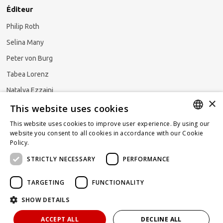
Éditeur
Philip Roth
Selina Many
Peter von Burg
Tabea Lorenz
Natalya Ezzaini
×
This website uses cookies
This website uses cookies to improve user experience. By using our
GERMAN
website you consent to all cookies in accordance with our Cookie
S'abonner à la newsletter
Policy.
Read more
ENGLISH
STRICTLY NECESSARY
PERFORMANCE
FRENCH
TARGETING
FUNCTIONALITY
SHOW DETAILS
Propulsé par
KOMUNIQUE
hello@taxlawblog.ch
ACCEPT ALL
DECLINE ALL