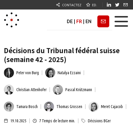
CONTACTEZ
ED.
DE
|
FR
|
EN
Newsletter
Décisions du Tribunal fédéral suisse
(semaine 42 - 2025)
Peter von Burg
Natalya Ezzaini
Christian Attenhofer
Pascal Krützmann
Tamara Bosch
Thomas Grossen
Meret Cajacob
19.10.2025
7
Temps de lecture min.
Décisions BGer