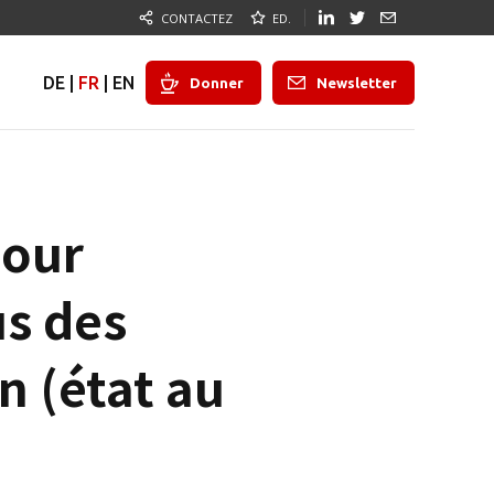
CONTACTEZ
ED.
DE
|
FR
|
EN
Donner
Newsletter
pour
us des
n (état au