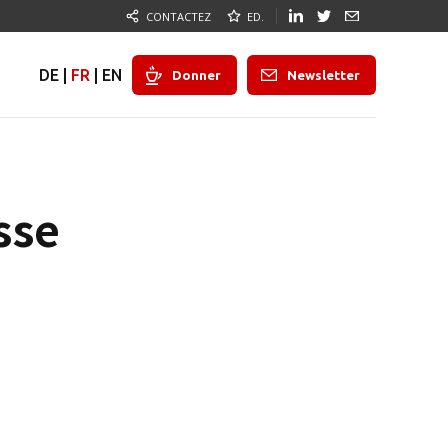
CONTACTEZ
ED.
DE
|
FR
|
EN
Donner
Newsletter
sse