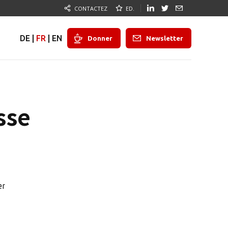
CONTACTEZ
ED.
DE
|
FR
|
EN
Donner
Newsletter
sse
er