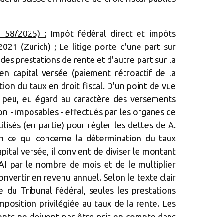
_58/2025) :
Impôt fédéral direct et impôts
1 (Zurich) ; Le litige porte d'une part sur
 des prestations de rente et d'autre part sur la
en capital versée (paiement rétroactif de la
ion du taux en droit fiscal. D'un point de vue
e peu, eu égard au caractère des versements
n - imposables - effectués par les organes de
tilisés (en partie) pour régler les dettes de A.
 En ce qui concerne la détermination du taux
apital versée, il convient de diviser le montant
 AI par le nombre de mois et de le multiplier
nvertir en revenu annuel. Selon le texte clair
ce du Tribunal fédéral, seules les prestations
mposition privilégiée au taux de la rente. Les
nts ne doivent pas être pris en compte dans