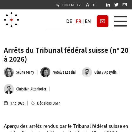
CONTACTEZ
ED.
DE
|
FR
|
EN
Newsletter
Arrêts du Tribunal fédéral suisse (n° 20
à 2026)
Selina Many
Natalya Ezzaini
Güney Apaydin
Christian Attenhofer
17.5.2026
Décisions BGer
Aperçu des arrêts rendus par le Tribunal fédéral suisse en