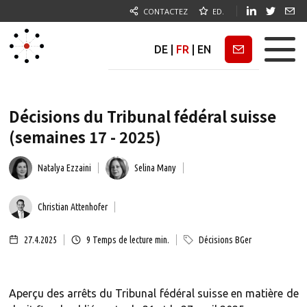
CONTACTEZ
ED.
DE
|
FR
|
EN
Newsletter
Décisions du Tribunal fédéral suisse
(semaines 17 - 2025)
Natalya Ezzaini
Selina Many
Christian Attenhofer
27.4.2025
9
Temps de lecture min.
Décisions BGer
Aperçu des arrêts du Tribunal fédéral suisse en matière de