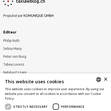
taxlawblog.ch
Propulsé par
KOMUNIQUE GMBH
Éditeur
Philip Roth
Selina Many
Peter von Burg
Tabea Lorenz
Natalya Ezzaini
×
This website uses cookies
This website uses cookies to improve user experience. By using our
GERMAN
website you consent to all cookies in accordance with our Cookie
S'abonner à la newsletter
Policy.
Read more
ENGLISH
STRICTLY NECESSARY
PERFORMANCE