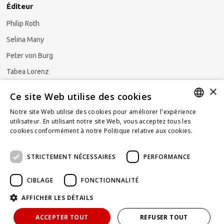
Éditeur
Philip Roth
Selina Many
Peter von Burg
Tabea Lorenz
×
Natalya Ezzaini
Ce site Web utilise des cookies
Notre site Web utilise des cookies pour améliorer l'expérience
GERMAN
utilisateur. En utilisant notre site Web, vous acceptez tous les
cookies conformément à notre Politique relative aux cookies.
En
S'abonner à la newsletter
ENGLISH
savoir plus
STRICTEMENT NÉCESSAIRES
PERFORMANCE
FRENCH
CIBLAGE
FONCTIONNALITÉ
AFFICHER LES DÉTAILS
Propulsé par
KOMUNIQUE
hello@taxlawblog.ch
ACCEPTER TOUT
REFUSER TOUT
IMPRIMER
CONFIDENTIALITÉ
DECLARATION DE RESPONSABILITE