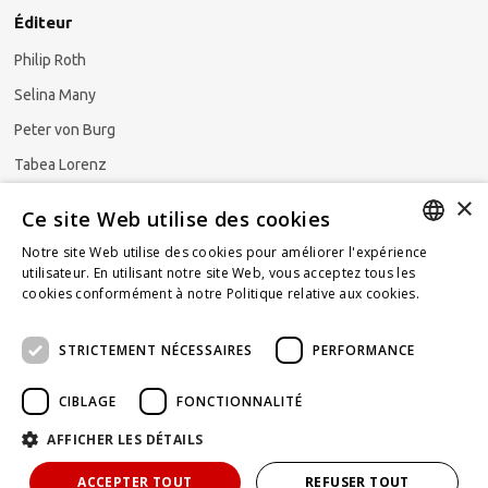
Éditeur
Philip Roth
Selina Many
Peter von Burg
Tabea Lorenz
×
Natalya Ezzaini
Ce site Web utilise des cookies
Notre site Web utilise des cookies pour améliorer l'expérience
GERMAN
utilisateur. En utilisant notre site Web, vous acceptez tous les
cookies conformément à notre Politique relative aux cookies.
En
S'abonner à la newsletter
ENGLISH
savoir plus
STRICTEMENT NÉCESSAIRES
PERFORMANCE
FRENCH
CIBLAGE
FONCTIONNALITÉ
AFFICHER LES DÉTAILS
Propulsé par
KOMUNIQUE
hello@taxlawblog.ch
ACCEPTER TOUT
REFUSER TOUT