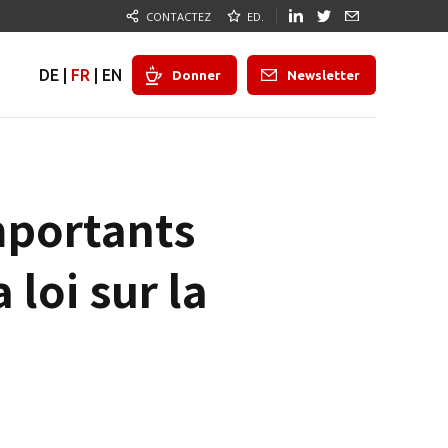
CONTACTEZ
ED.
DE
|
FR
|
EN
Donner
Newsletter
mportants
 loi sur la