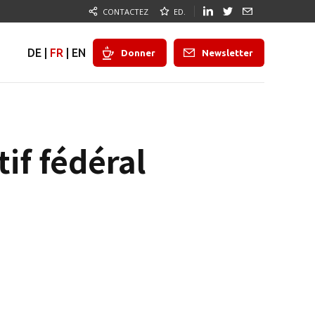
CONTACTEZ
ED.
DE
|
FR
|
EN
Donner
Newsletter
if fédéral