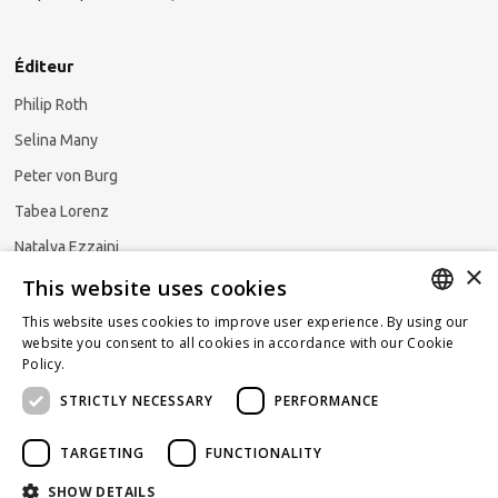
Éditeur
Philip Roth
Selina Many
Peter von Burg
Tabea Lorenz
Natalya Ezzaini
×
This website uses cookies
This website uses cookies to improve user experience. By using our
GERMAN
website you consent to all cookies in accordance with our Cookie
S'abonner à la newsletter
Policy.
Read more
ENGLISH
STRICTLY NECESSARY
PERFORMANCE
FRENCH
TARGETING
FUNCTIONALITY
SHOW DETAILS