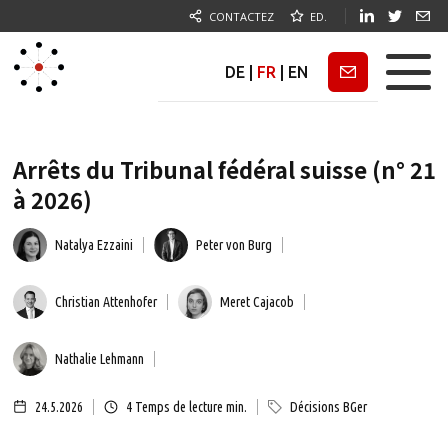
CONTACTEZ
ED.
DE
|
FR
|
EN
Newsletter
Arrêts du Tribunal fédéral suisse (n° 21
à 2026)
Natalya Ezzaini
Peter von Burg
Christian Attenhofer
Meret Cajacob
Nathalie Lehmann
24.5.2026
4
Temps de lecture min.
Décisions BGer