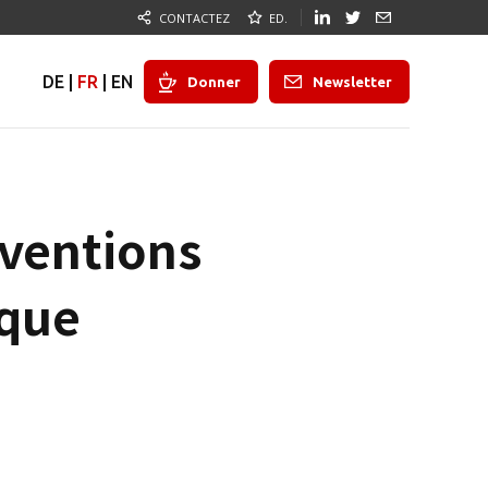
CONTACTEZ
ED.
DE
|
FR
|
EN
Donner
Newsletter
rventions
ique