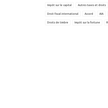
Impôt sur le capital
Autres taxes et droits
Droit fiscal international
Accord
AIA
Droits de timbre
Impôt sur la fortune
R