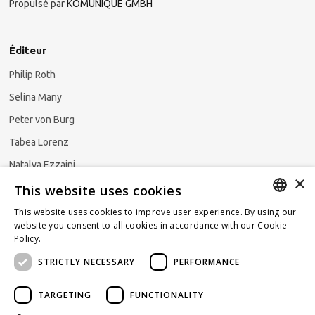
Propulsé par
KOMUNIQUE GMBH
Éditeur
Philip Roth
Selina Many
Peter von Burg
Tabea Lorenz
Natalya Ezzaini
×
This website uses cookies
This website uses cookies to improve user experience. By using our
GERMAN
website you consent to all cookies in accordance with our Cookie
S'abonner à la newsletter
Policy.
Read more
ENGLISH
STRICTLY NECESSARY
PERFORMANCE
FRENCH
TARGETING
FUNCTIONALITY