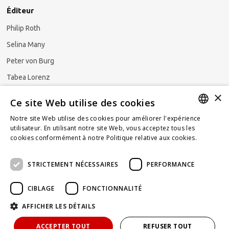
Éditeur
Philip Roth
Selina Many
Peter von Burg
Tabea Lorenz
×
Natalya Ezzaini
Ce site Web utilise des cookies
Notre site Web utilise des cookies pour améliorer l'expérience
GERMAN
utilisateur. En utilisant notre site Web, vous acceptez tous les
cookies conformément à notre Politique relative aux cookies.
En
S'abonner à la newsletter
ENGLISH
savoir plus
STRICTEMENT NÉCESSAIRES
PERFORMANCE
FRENCH
CIBLAGE
FONCTIONNALITÉ
AFFICHER LES DÉTAILS
Propulsé par
KOMUNIQUE
hello@taxlawblog.ch
ACCEPTER TOUT
REFUSER TOUT