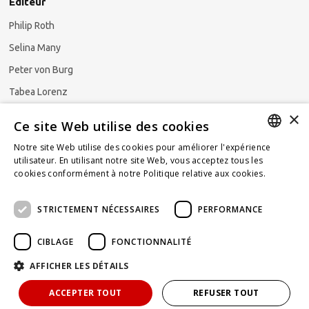
Éditeur
Philip Roth
Selina Many
Peter von Burg
Tabea Lorenz
×
Natalya Ezzaini
Ce site Web utilise des cookies
Notre site Web utilise des cookies pour améliorer l'expérience
GERMAN
utilisateur. En utilisant notre site Web, vous acceptez tous les
cookies conformément à notre Politique relative aux cookies.
En
S'abonner à la newsletter
ENGLISH
savoir plus
STRICTEMENT NÉCESSAIRES
PERFORMANCE
FRENCH
CIBLAGE
FONCTIONNALITÉ
AFFICHER LES DÉTAILS
Propulsé par
KOMUNIQUE
hello@taxlawblog.ch
ACCEPTER TOUT
REFUSER TOUT
IMPRIMER
CONFIDENTIALITÉ
DECLARATION DE RESPONSABILITE