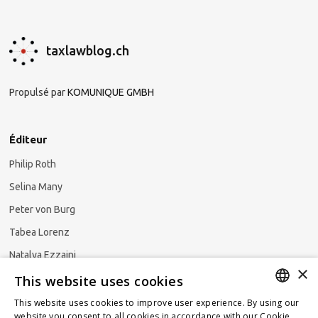
taxlawblog.ch
Propulsé par
KOMUNIQUE GMBH
Éditeur
Philip Roth
Selina Many
Peter von Burg
Tabea Lorenz
Natalya Ezzaini
×
This website uses cookies
This website uses cookies to improve user experience. By using our
GERMAN
website you consent to all cookies in accordance with our Cookie